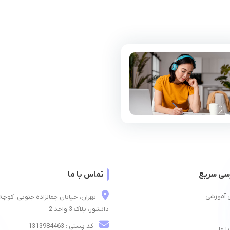
سی سریع
تماس با ما
 آموزشی
تهران، خیابان جمالزاده جنوبی، کوچه
دانشور، پلاک 3 واحد 2
کد پستی : 1313984463
ا ما