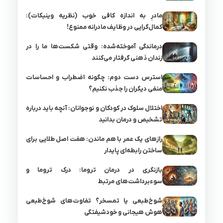
مادرِ به اندازه کافی خوب (نظریه وینیکات):
کمال‌گرایی در وظایف مادرانه ممنوع!
درماندگی آموخته‌شده: وقتی شکست‌ها ما را در
زندان ذهنی گرفتار می‌کنند
استرس دست دوم: چگونه اضطراب و احساسات
منفی دیگران را جذب نکنیم؟
اختلال سلوک در کودکان و نوجوانان: آنچه باید درباره
تشخیص و درمان بدانید
رازهای یک عمر با هم ماندن: هفت اصل طلایی برای
ساختن رابطه‌ای پایدار
بازنگری در درمان تروما: درک تروما و
سوءبرداشت‌های مرتبط
شوخ‌طبعی یا تمسخر؟ تفاوت‌های شوخ‌طبعی
هوش هیجانی و خودشیفتگی