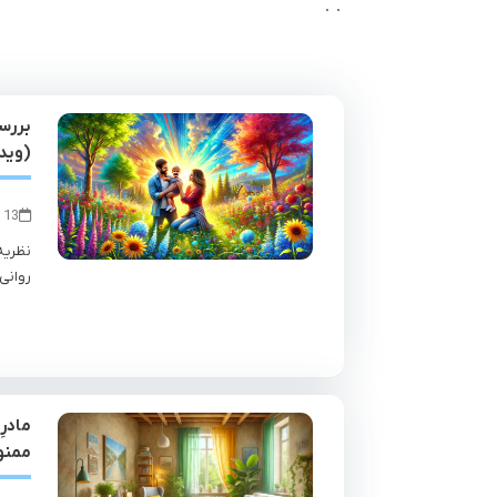
بررسی
(وید
13 بهمن 1403
نظریه
روانی
مادرِ
ممنو