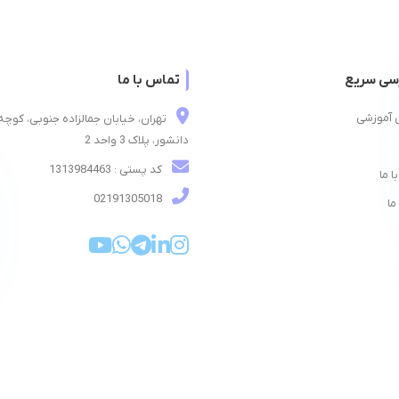
سی سریع
تماس با ما
 آموزشی
تهران، خیابان جمالزاده جنوبی، کوچه
دانشور، پلاک 3 واحد 2
کد پستی : 1313984463
ا ما
02191305018
ما