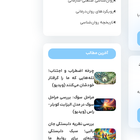
روان‌شناسی صنعتی-سازمانی
رویکردهای روان‌درمانی
ا
تاریخچه روان‌شناسی
آخرین مطالب
چرخه اضطراب و اجتناب؛
تله‌هایی که ما را گرفتار
خودشان می‌کنند (ویدیو)
ه
مراحل سوگ: بررسی مراحل
سوگ در مدل الیزابت کوبلر-
راس (ویدیو)
بررسی نظریه دلبستگی جان
بالبی؛ سبک دلبستگی
آینه‌ای برای روابط ما