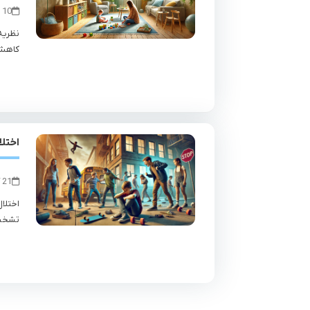
10 دی 1403
نظریه
کاهش 
اختلا
21 آبان 1403
اختلا
تشخیص